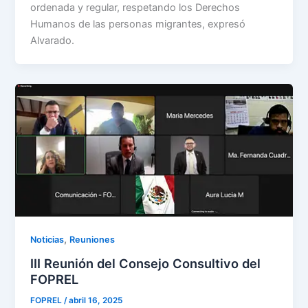
ordenada y regular, respetando los Derechos
Humanos de las personas migrantes, expresó
Alvarado.
,
Noticias
Reuniones
III Reunión del Consejo Consultivo del
FOPREL
FOPREL
/
abril 16, 2025