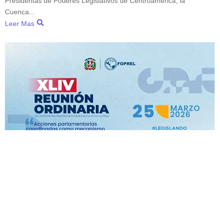
Presidentas de Poderes Legislativos de Centroamérica, la
Cuenca...
Leer Mas
Nota de Prensa XLIV Reunión Ordinaria
del FOPREL 20MAR26
H.R. Carlos “Johnny” Méndez Núñez asumirá la Presidencia Pro
Tempore del FOPREL en reunión regional de parlamentos en
República Dominicana...