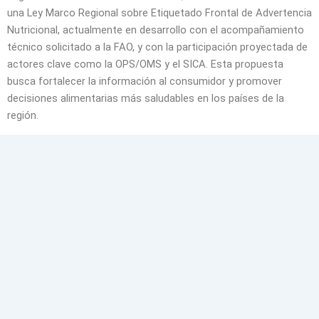
una Ley Marco Regional sobre Etiquetado Frontal de Advertencia
Nutricional, actualmente en desarrollo con el acompañamiento
técnico solicitado a la FAO, y con la participación proyectada de
actores clave como la OPS/OMS y el SICA. Esta propuesta
busca fortalecer la información al consumidor y promover
decisiones alimentarias más saludables en los países de la
región.
De igual manera, en 2023 se aprobó la Ley Marco Regional sobre
Sistemas Agroalimentarios Sostenibles, Resilientes, Eficientes e
Inclusivos, que incorpora la perspectiva del derecho a la
alimentación en la gobernanza de los sistemas alimentarios.
Estas iniciativas reflejan una línea de trabajo constante que
articula la labor legislativa con los desafíos alimentarios
actuales.
Estas contribuciones se enmarcan en la plataforma del Frente
Parlamentario contra el Hambre, reactivada dentro del Foro en