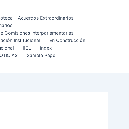
ioteca – Acuerdos Extraordinarios
narios
 de Comisiones Interparlamentarias
ción Institucional
En Construcción
ucional
IIEL
index
OTICIAS
Sample Page