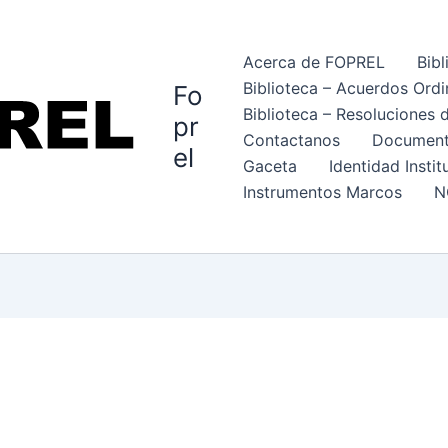
Acerca de FOPREL
Bibl
Biblioteca – Acuerdos Ordi
Fo
Biblioteca – ⁠Resoluciones
pr
Contactanos
Documenta
el
Gaceta
Identidad Instit
Instrumentos Marcos
N