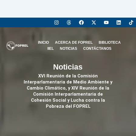
Ir
al
contenido
I
T
F
X
Y
L
n
h
a
-
o
i
s
r
c
t
u
n
t
e
e
w
t
k
a
a
b
i
u
e
INICIO
ACERCA DE FOPREL
BIBLIOTECA
g
d
o
t
b
d
r
s
o
t
e
i
IIEL
NOTICIAS
CONTÁCTANOS
a
k
e
n
m
r
Noticias
XVI Reunión de la Comisión
Interparlamentaria de Medio Ambiente y
Cambio Climático, y XIV Reunión de la
Comisión Interparlamentaria de
Cohesión Social y Lucha contra la
Pobreza del FOPREL