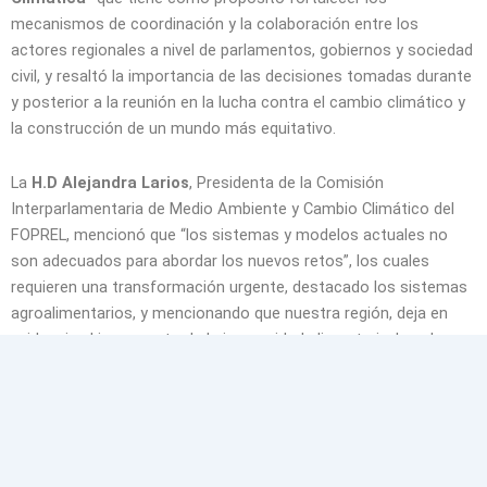
mecanismos de coordinación y la colaboración entre los
actores regionales a nivel de parlamentos, gobiernos y sociedad
civil, y resaltó la importancia de las decisiones tomadas durante
y posterior a la reunión en la lucha contra el cambio climático y
la construcción de un mundo más equitativo.
La
H.D Alejandra Larios
, Presidenta de la Comisión
Interparlamentaria de Medio Ambiente y Cambio Climático del
FOPREL, mencionó que “los sistemas y modelos actuales no
son adecuados para abordar los nuevos retos”, los cuales
requieren una transformación urgente, destacado los sistemas
agroalimentarios, y mencionando que nuestra región, deja en
evidencia el incremento de la inseguridad alimentaria, la pobreza
y la malnutrición, especialmente después de la pandemia, a
pesar de que nuestra región juega un papel sustancial en la
producción global de alimentos pero muestra numerosas
ineficiencias en los sistemas de producción.