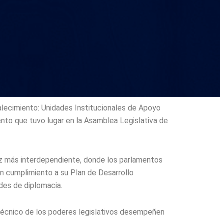
talecimiento: Unidades Institucionales de Apoyo
nto que tuvo lugar en la Asamblea Legislativa de
vez más interdependiente, donde los parlamentos
en cumplimiento a su Plan de Desarrollo
des de diplomacia.
 técnico de los poderes legislativos desempeñen