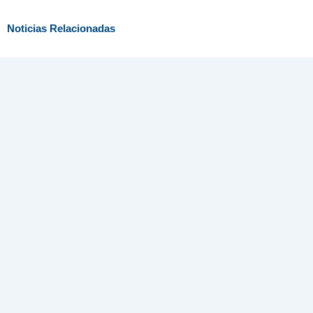
Noticias Relacionadas
FOPREL culmina con éxito la XLIV Reunión Ordinaria
celebrada en República Dominicana