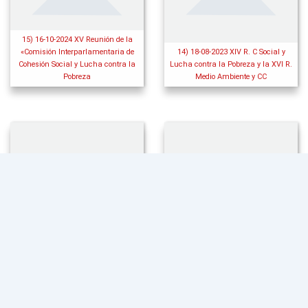
15) 16-10-2024 XV Reunión de la
«Comisión Interparlamentaria de
14) 18-08-2023 XIV R. C Social y
Cohesión Social y Lucha contra la
Lucha contra la Pobreza y la XVI R.
Pobreza
Medio Ambiente y CC
13) 12-05-2021 XIII Reunión de
Cohesión Social y Lucha contra la
12) 25-09-2020 XII Reunión Cohesión
Pobreza
Social y Lucha contra la Pobreza