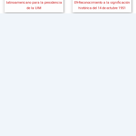
latinoamericano para la presidencia
09-Reconocimiento a la significación
de la UIM
histórica del 14 de octubre 1951
08-Declaración de Guatemala de
07-Agradecimiento al Congreso de
lucha contra el terrorismo
Guatemala